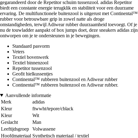
gegarandeerd door de Repetitor schuim tussenzool. adidas Repetitor
biedt een constante energie terugklik en stabiliteit voor een duurzame
ervaring. De multifunctionele buitenzool is uitgerust met Continental™
rubber voor betrouwbare grip in zowel natte als droge
omstandigheden, terwijl Adiwear rubber duurzaamheid toevoegt. Of je
nu de touwladder aanpakt of box jumps doet, deze sneakers adidas zijn
ontworpen om je te ondersteunen in je bewegingen.
Standaard pasvorm
Veters
Textiel bovenwerk
Textiel binnenzool
Repetitor tussenzool
Geofit hielkussentjes
Continental™ rubberen buitenzool en Adiwear rubber
Continental™ rubberen buitenzool en Adiwear rubber.
Aanvullende informatie
Merk
adidas
Kleur
ftwwht/tepore/cblack
Kleur
Wit
Geslacht
Man
Leeftijdsgroep
Volwassene
Hoofdmateriaal
Synthetisch materiaal / textiel