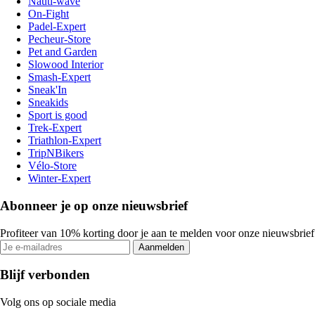
Nauti-wave
On-Fight
Padel-Expert
Pecheur-Store
Pet and Garden
Slowood Interior
Smash-Expert
Sneak'In
Sneakids
Sport is good
Trek-Expert
Triathlon-Expert
TripNBikers
Vélo-Store
Winter-Expert
Abonneer je op onze nieuwsbrief
Profiteer van 10% korting door je aan te melden voor onze nieuwsbrief
Aanmelden
Blijf verbonden
Volg ons op sociale media