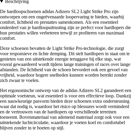
Beschrijving
De hardloopschoenen adidas Adizero SL2 Light Strike Pro zijn
ontworpen om een ongeëvenaarde loopervaring te bieden, waarbij
comfort, lichtheid en prestaties samenkomen. Als een essentieel
onderdeel van je hardloopuitrusting zijn ze perfect voor hardlopers die
hun prestaties willen verbeteren terwijl ze profiteren van maximaal
comfort.
Deze schoenen bevatten de Light Strike Pro-technologie, die zorgt
voor responsieve en lichte demping. Dit stelt hardlopers in staat om te
genieten van een uitstekende energie teruggave bij elke stap, wat
vooral gewaardeerd wordt tijdens lange trainingen of races over lange
afstanden. De lichtheid van de schoen bevordert ook een gevoel van
vrijheid, waardoor hogere snelheden kunnen worden bereikt zonder
zich zwaar te voelen.
Het ergonomische ontwerp van de adidas Adizero SL2 garandeert een
optimale voetsteun, wat essentieel is voor een effectieve loop. Dankzij
een nauwkeurige pasvorm bieden deze schoenen extra ondersteuning
waar dat nodig is, waardoor het risico op blessures wordt verminderd
en de vertrouwen van de hardlopers op verschillende terreinen
toeneemt. Bovenmateriaal van ademend materiaal zorgt ook voor een
uitstekende luchtcirculatie, waardoor je voeten koel en comfortabel
blijven zonder in te boeten op stijl.