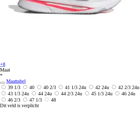
+8
Maat
*
Maattabel
39 1/3
40
40 2/3
41 1/3
24u
42
24u
42 2/3
24u
43 1/3
24u
44
24u
44 2/3
24u
45 1/3
24u
46
24u
46 2/3
47 1/3
48
Dit veld is verplicht