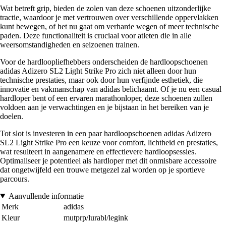
Wat betreft grip, bieden de zolen van deze schoenen uitzonderlijke
tractie, waardoor je met vertrouwen over verschillende oppervlakken
kunt bewegen, of het nu gaat om verharde wegen of meer technische
paden. Deze functionaliteit is cruciaal voor atleten die in alle
weersomstandigheden en seizoenen trainen.
Voor de hardloopliefhebbers onderscheiden de hardloopschoenen
adidas Adizero SL2 Light Strike Pro zich niet alleen door hun
technische prestaties, maar ook door hun verfijnde esthetiek, die
innovatie en vakmanschap van adidas belichaamt. Of je nu een casual
hardloper bent of een ervaren marathonloper, deze schoenen zullen
voldoen aan je verwachtingen en je bijstaan in het bereiken van je
doelen.
Tot slot is investeren in een paar hardloopschoenen adidas Adizero
SL2 Light Strike Pro een keuze voor comfort, lichtheid en prestaties,
wat resulteert in aangenamere en effectievere hardloopsessies.
Optimaliseer je potentieel als hardloper met dit onmisbare accessoire
dat ongetwijfeld een trouwe metgezel zal worden op je sportieve
parcours.
Aanvullende informatie
Merk
adidas
Kleur
mutprp/lurabl/legink