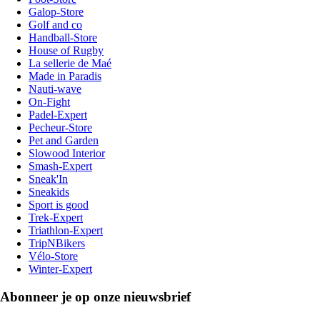
Galop-Store
Golf and co
Handball-Store
House of Rugby
La sellerie de Maé
Made in Paradis
Nauti-wave
On-Fight
Padel-Expert
Pecheur-Store
Pet and Garden
Slowood Interior
Smash-Expert
Sneak'In
Sneakids
Sport is good
Trek-Expert
Triathlon-Expert
TripNBikers
Vélo-Store
Winter-Expert
Abonneer je op onze nieuwsbrief