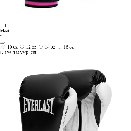
+-1
Maat
*
10 oz
12 oz
14 oz
16 oz
Dit veld is verplicht