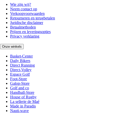
Wie zijn wij?
Neem contact op
Verkoopvoorwaarden
Retourneren en terugbetalen
Juridische disclaimer
Betaalmethoden
Prijzen en leveringsopties
Privacy verklaring
Onze winkels
Basket-Center
Daily Bikers
Direct Running
Direct-Volley
Espace Golf
Foot-Store
Galop-Store
Golf and co
Handball-Store
House of Rugby
La sellerie de Maé
Made in Paradis
Nauti-wave