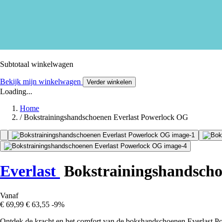
Subtotaal winkelwagen
Bekijk mijn winkelwagen
Verder winkelen
Loading...
Home
/
Bokstrainingshandschoenen Everlast Powerlock OG
Everlast
Bokstrainingshandsch
Vanaf
€ 69,99
€ 63,55
-9%
Ontdek de kracht en het comfort van de bokshandschoenen Everlast Pow