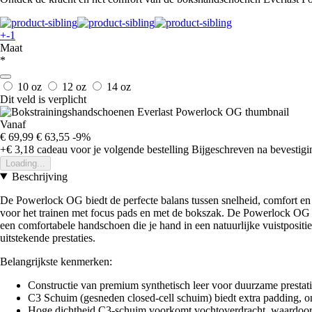
+-1
Maat
*
10 oz
12 oz
14 oz
Dit veld is verplicht
Vanaf
€ 69,99
€ 63,55
-9%
+€ 3,18
cadeau voor je volgende bestelling
Bijgeschreven na bevestigin
Loading...
Beschrijving
De Powerlock OG biedt de perfecte balans tussen snelheid, comfort en b
voor het trainen met focus pads en met de bokszak. De Powerlock OG b
een comfortabele handschoen die je hand in een natuurlijke vuistpositi
uitstekende prestaties.
Belangrijkste kenmerken:
Constructie van premium synthetisch leer voor duurzame prestati
C3 Schuim (gesneden closed-cell schuim) biedt extra padding, o
Hoge dichtheid C3-schuim voorkomt vochtoverdracht, waardoor je