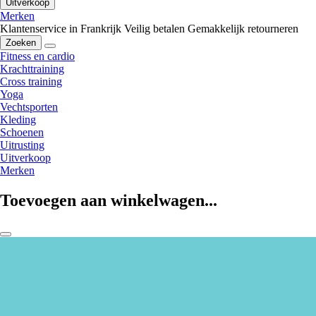
Uitverkoop
Merken
Klantenservice in Frankrijk
Veilig betalen
Gemakkelijk retourneren
Zoeken
Fitness en cardio
Krachttraining
Cross training
Yoga
Vechtsporten
Kleding
Schoenen
Uitrusting
Uitverkoop
Merken
Toevoegen aan winkelwagen...