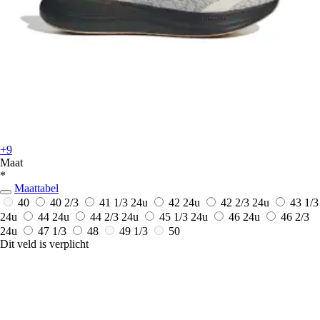
+9
Maat
*
Maattabel
40
40 2/3
41 1/3
24u
42
24u
42 2/3
24u
43 1/3
24u
44
24u
44 2/3
24u
45 1/3
24u
46
24u
46 2/3
24u
47 1/3
48
49 1/3
50
Dit veld is verplicht