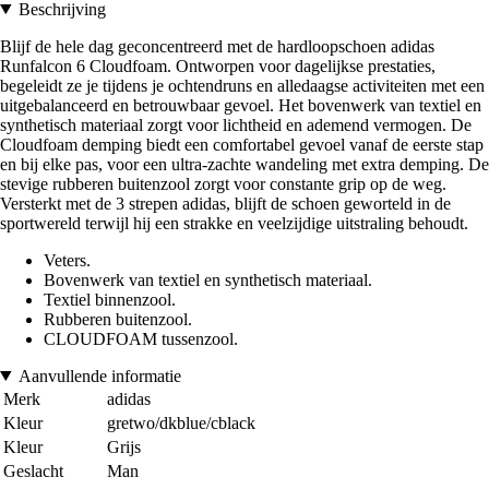
Beschrijving
Blijf de hele dag geconcentreerd met de hardloopschoen adidas
Runfalcon 6 Cloudfoam. Ontworpen voor dagelijkse prestaties,
begeleidt ze je tijdens je ochtendruns en alledaagse activiteiten met een
uitgebalanceerd en betrouwbaar gevoel. Het bovenwerk van textiel en
synthetisch materiaal zorgt voor lichtheid en ademend vermogen. De
Cloudfoam demping biedt een comfortabel gevoel vanaf de eerste stap
en bij elke pas, voor een ultra-zachte wandeling met extra demping. De
stevige rubberen buitenzool zorgt voor constante grip op de weg.
Versterkt met de 3 strepen adidas, blijft de schoen geworteld in de
sportwereld terwijl hij een strakke en veelzijdige uitstraling behoudt.
Veters.
Bovenwerk van textiel en synthetisch materiaal.
Textiel binnenzool.
Rubberen buitenzool.
CLOUDFOAM tussenzool.
Aanvullende informatie
Merk
adidas
Kleur
gretwo/dkblue/cblack
Kleur
Grijs
Geslacht
Man