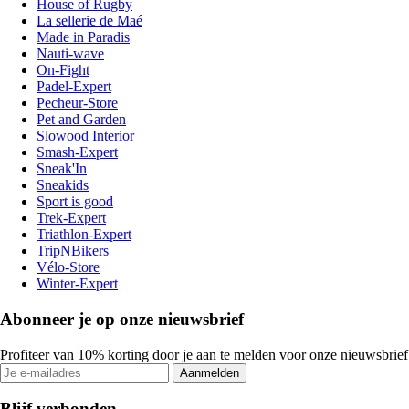
House of Rugby
La sellerie de Maé
Made in Paradis
Nauti-wave
On-Fight
Padel-Expert
Pecheur-Store
Pet and Garden
Slowood Interior
Smash-Expert
Sneak'In
Sneakids
Sport is good
Trek-Expert
Triathlon-Expert
TripNBikers
Vélo-Store
Winter-Expert
Abonneer je op onze nieuwsbrief
Profiteer van 10% korting door je aan te melden voor onze nieuwsbrief
Aanmelden
Blijf verbonden