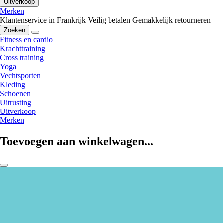
Uitverkoop
Merken
Klantenservice in Frankrijk
Veilig betalen
Gemakkelijk retourneren
Zoeken
Fitness en cardio
Krachttraining
Cross training
Yoga
Vechtsporten
Kleding
Schoenen
Uitrusting
Uitverkoop
Merken
Toevoegen aan winkelwagen...