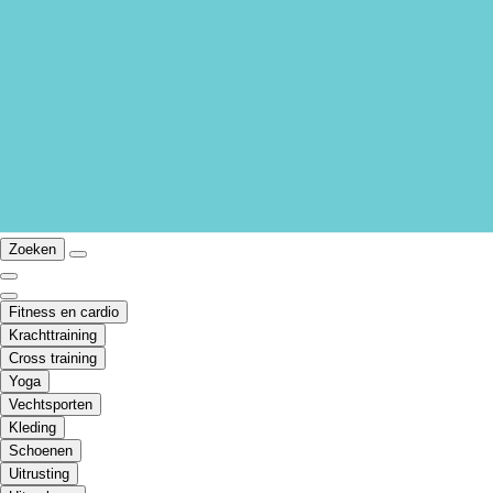
Zoeken
Fitness en cardio
Krachttraining
Cross training
Yoga
Vechtsporten
Kleding
Schoenen
Uitrusting