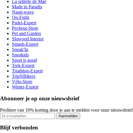
La sellerie de Maé
Made in Paradis
Nauti-wave
On-Fight
Padel-Expert
Pecheur-Store
Pet and Garden
Slowood Interior
Smash-Expert
Sneak'In
Sneakids
Sport is good
Trek-Expert
Triathlon-Expert
TripNBikers
Vélo-Store
Winter-Expert
Abonneer je op onze nieuwsbrief
Profiteer van 10% korting door je aan te melden voor onze nieuwsbrief
Aanmelden
Blijf verbonden