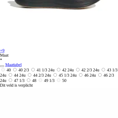
+9
Maat
*
Maattabel
40
40 2/3
41 1/3
24u
42
24u
42 2/3
24u
43 1/3
24u
44
24u
44 2/3
24u
45 1/3
24u
46
24u
46 2/3
24u
47 1/3
48
49 1/3
50
Dit veld is verplicht