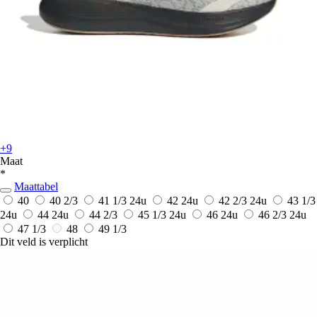
+9
Maat
*
Maattabel
40
40 2/3
41 1/3
24u
42
24u
42 2/3
24u
43 1/3
24u
44
24u
44 2/3
45 1/3
24u
46
24u
46 2/3
24u
47 1/3
48
49 1/3
Dit veld is verplicht