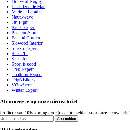
House of Rugby
La sellerie de Maé
Made in Paradis
Nauti-wave
On-Fight
Padel-Expert
Pecheur-Store
Pet and Garden
Slowood Interior
Smash-Expert
Sneak'In
Sneakids
Sport is good
Trek-Expert
Triathlon-Expert
TripNBikers
Vélo-Store
Winter-Expert
Abonneer je op onze nieuwsbrief
Profiteer van 10% korting door je aan te melden voor onze nieuwsbrief
Aanmelden
Blijf verbonden