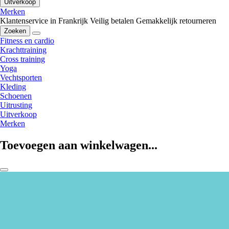
Uitverkoop
Merken
Klantenservice in Frankrijk
Veilig betalen
Gemakkelijk retourneren
Zoeken
Fitness en cardio
Krachttraining
Cross training
Yoga
Vechtsporten
Kleding
Schoenen
Uitrusting
Uitverkoop
Merken
Toevoegen aan winkelwagen...