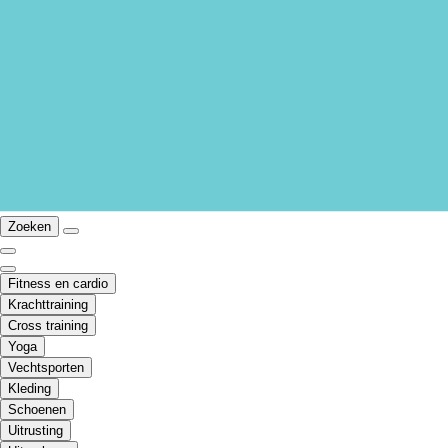
Zoeken
Fitness en cardio
Krachttraining
Cross training
Yoga
Vechtsporten
Kleding
Schoenen
Uitrusting